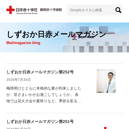
しずおか日赤メールマガジン
Mailmagazine blog
しずおか日赤メールマガジン第252号
2026年7月30日
梅雨明けとともに本格的な夏が到来しました
が、皆さまいかがお過ごしでしょうか。 各
地では花火大会や夏祭りなど、季節を彩るイ
ベントが開催されています。 夏休みを利用
して、ご家族やご友人との時間を楽しむ方も
多いのではないでしょうか。 毎日厳しい暑
しずおか日赤メールマガジン第251号
さが続いていますので、熱中症対策は万全