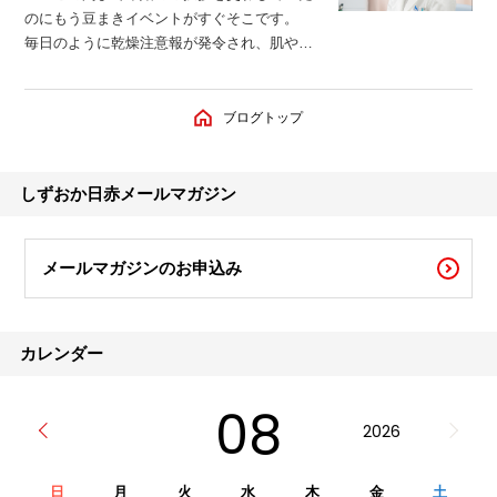
のにもう豆まきイベントがすぐそこです。
ょう
毎日のように乾燥注意報が発令され、肌やの
どの調子がいまいち。山火事も心配です。
節分の豆には「魔を滅する（まをめっす
る）」という語呂合わせの意味があり、さら
ブログトップ
に 使われる豆は、炒った大豆。これは生の
豆をまいて芽が出ると「災いが芽吹く」と考
えられているから。 日本の季節行事の一つ
しずおか日赤メールマガジン
一つにはちゃんと
メールマガジンのお申込み
カレンダー
08
2026
日
月
火
水
木
金
土