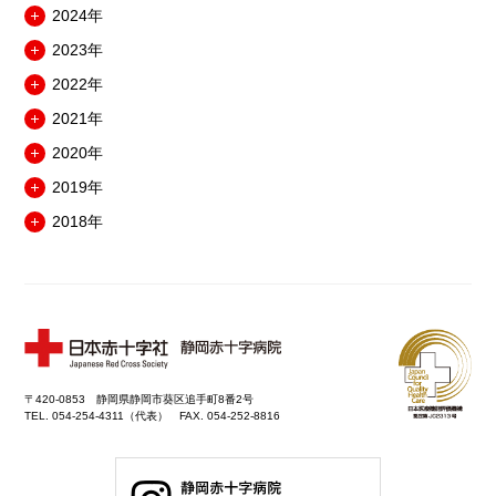
ュ
2024年
ニ
メ
ー
ュ
2023年
ニ
を
メ
ー
ュ
開
2022年
ニ
を
メ
ー
閉
ュ
開
2021年
ニ
を
メ
ー
閉
ュ
開
2020年
ニ
を
メ
ー
閉
ュ
開
2019年
ニ
を
メ
ー
閉
ュ
開
2018年
ニ
を
メ
ー
閉
ュ
開
ニ
を
ー
閉
ュ
開
を
ー
閉
開
を
閉
開
閉
〒420-0853 静岡県静岡市葵区追手町8番2号
TEL. 054-254-4311（代表） FAX. 054-252-8816