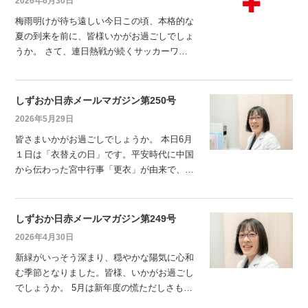
2026年6月30日
に、快適で充実した夏にしていきましょう。
梅雨明けが待ち遠しい今日この頃、本格的な
体調管理はもちろん、仕事や暮らしのリズム
夏の到来を前に、皆様いかがお過ごしでしょ
を見直すのも
うか。 さて、連日熱戦が続くサッカーワー
ルドカップ、皆様も応援に熱が入っているこ
とと存じます。 深夜の観戦は大変盛り上が
りますが、寝不足やエアコンによる冷えは体
しずおか日赤メールマガジン第250号
調を崩す原因になります。 日中のうだるよ
2026年5月29日
うな暑さに備えるためにも、夜間の適切な温
皆さまいかがお過ごしでしょうか。 本日6月
度調節と十分な睡眠、そしてこまめな水分補
１日は「衣替えの日」です。平安時代に中国
給を心がけ、こ
から伝わった宮中行事「更衣」が由来で、多
くの学校や職場で、制服を切り替えるタイミ
ングになっているそうです。 これから梅雨
も始まり、夏に向けての準備期間に入りま
しずおか日赤メールマガジン第249号
す。 気温の変化もありますので、体調を崩
2026年4月30日
さぬよう、お気をつけください。 それで
新緑がいっそう深まり、穏やかな陽気に心和
は、メールマガジン第250号をお届けいたし
む季節となりました。皆様、いかがお過ごし
ます。 引
でしょうか。 5月は新年度の慌ただしさもひ
と段落し、少しずつ日常のリズムが整ってく