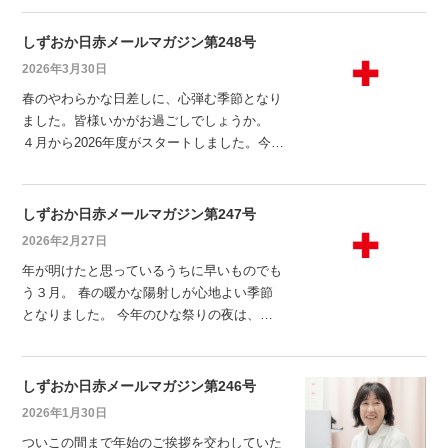
る頃でもあります。 また、「立夏」を迎
え、暦の上では夏の始まりとされる時期でも
しずおか日赤メールマガジン第248号
あります。 季節の移ろいを感じながら、こ
2026年3月30日
れまでの歩みを振り返り、これからの目標に
春のやわらかな日差しに、心弾む季節となり
思いを巡らせるひとときも大切にしたいもの
ました。皆様いかがお過ごしでしょうか。
ですね。 そ
４月から2026年度がスタートしました。今年
度は、米国・カナダ・メキシコで開催される
サッカーワールドカップが予定され、史上最
多の出場国による熱戦が世界中を沸かせま
しずおか日赤メールマガジン第247号
す。また、秋には愛知・名古屋アジア大会が
2026年2月27日
開催され、身近な地域からもスポーツの感動
年が明けたと思っているうちに早いものでも
が広がる一年となりそうです。 それでは、
う３月。 春の暖かな陽射しが心地よい季節
メールマガジン
となりました。 今年のひな祭りの夜は、皆
既月食とワームムーン（３月の満月）が重な
るそうです。 次に日本全国で皆既月食が見
られるのは2029年1月1日とのこと。 今回は
しずおか日赤メールマガジン第246号
夜で比較的早い時間帯なので、気軽に見られ
2026年1月30日
そうですね。少し外に出て、 普段とは違う
ついこの間まで年始のご挨拶を交わしていた
幻想的な月の姿を観察してみてはいかがでし