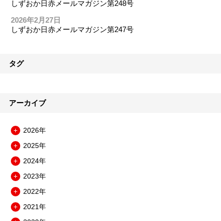
しずおか日赤メールマガジン第248号
2026年2月27日
しずおか日赤メールマガジン第247号
タグ
アーカイブ
2026年
メ
2025年
ニ
メ
ュ
2024年
ニ
メ
ー
ュ
2023年
ニ
を
メ
ー
ュ
開
2022年
ニ
を
メ
ー
閉
ュ
開
2021年
ニ
を
メ
ー
閉
ュ
開