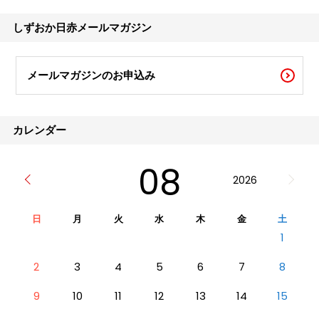
した。サッカー界の中心といえるヨーロッパ
は、通常この時期は各国のリーグ戦の最中で
しずおか日赤メールマガジン
あり、開催時
メールマガジンのお申込み
カレンダー
08
2026
日
月
火
水
木
金
土
1
2
3
4
5
6
7
8
9
10
11
12
13
14
15