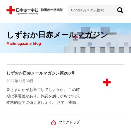
しずおか日赤メールマガジン
Mailmagazine blog
しずおか日赤メールマガジン第208号
2022年11月30日
皆さまいかがお過ごしでしょうか。 この時
期は寒暖差があり、体調を崩しがちですが、
本格的な冬に備えましょう。 さて、季節外
れの出来事と言えば、数号前のメルマガの冒
頭でお伝えしたとおり、夏期開催であったサ
ッカーワールドカップが、史上初めて冬期開
ブログトップ
催となり、11月20日（現地時間）に開幕しま