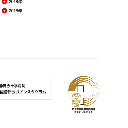
2019年
閉
開
を
ー
ュ
ニ
メ
2018年
閉
開
を
ー
ュ
ニ
メ
閉
開
を
ー
ュ
ニ
閉
開
を
ー
ュ
閉
開
を
ー
閉
開
を
閉
開
閉