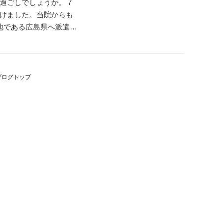
過ごしでしょうか。 7
けました。当院からも
地である広島県へ派遣さ
でも早く、元の生活に
年は猛暑による熱中症の
ブログトップ