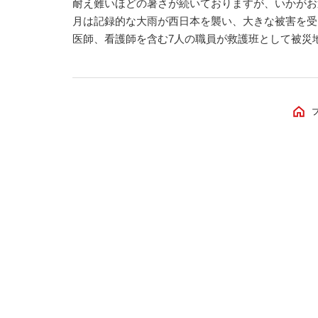
耐え難いほどの暑さが続いておりますが、いかがお
月は記録的な大雨が西日本を襲い、大きな被害を受
医師、看護師を含む7人の職員が救護班として被災
れ、救護活動を行いました。被災された方々が一日
戻れますよう心よりお祈りいたします。 また、今
被害が多くなっています。今月も厳しい暑さ