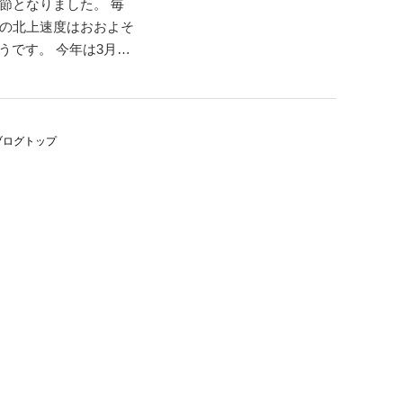
節となりました。 毎
の北上速度はおおよそ
うです。 今年は3月末
しとか。 1歩1歩が小
。 新しい年度の始まり
ブログトップ