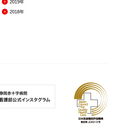
2019年
閉
開
を
ー
ュ
ニ
メ
2018年
閉
開
を
ー
ュ
ニ
メ
閉
開
を
ー
ュ
ニ
閉
開
を
ー
ュ
閉
開
を
ー
閉
開
を
閉
開
閉