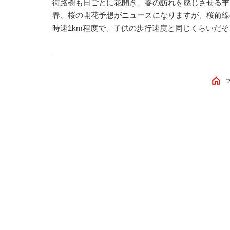
街路樹も日ごとに花開き、春の訪れを感じさせる季
春、桜の開花予想がニュースになりますが、桜前線
時速1km程度で、子供の歩行速度と同じくらいだそ
に鹿児島で始まり、北海道には4月末に到着する見通
さくとも、1ヶ月続けば日本を縦断するほどの距離
に向け、気持ちを新たに進んでいき