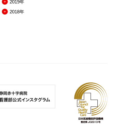
2019年
閉
開
を
ー
ュ
ニ
メ
2018年
閉
開
を
ー
ュ
ニ
メ
閉
開
を
ー
ュ
ニ
閉
開
を
ー
ュ
閉
開
を
ー
閉
開
を
閉
開
閉