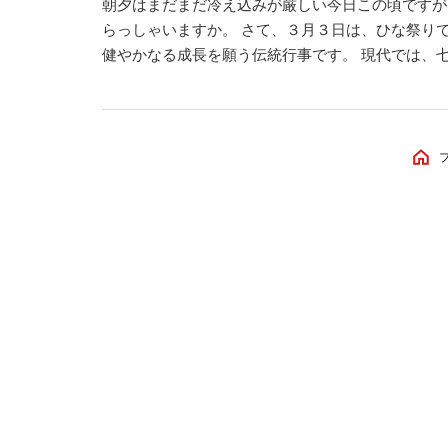
朝夕はまだまだ冷え込みが厳しい今日この頃ですが
らっしゃいますか。 さて、３月３日は、ひな祭り
健やかなる成長を願う伝統行事です。 現代では、
家も少ないかもしれませんが、別の楽しみ方として
撮影をする家庭も多いそうです。 また、人形の代
飾るといった楽しみ方も広まっているそう