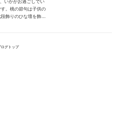
、いかがお過ごしでい
です。桃の節句は子供の
七段飾りのひな壇を飾る
、特に初節句では写真
わりに桃の花、菜の花を
ブログトップ