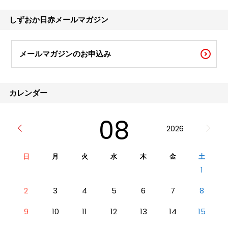
早く普通の日常生活を送る事ができるように
なると良いですね。 それでは、メールマガ
しずおか日赤メールマガジン
ジン第190号を
メールマガジンのお申込み
カレンダー
08
2026
日
月
火
水
木
金
土
1
2
3
4
5
6
7
8
9
10
11
12
13
14
15