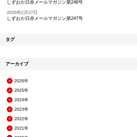
しずおか日赤メールマガジン第248号
2026年2月27日
しずおか日赤メールマガジン第247号
タグ
アーカイブ
2026年
メ
2025年
ニ
メ
ュ
2024年
ニ
メ
ー
ュ
2023年
ニ
を
メ
ー
ュ
開
2022年
ニ
を
メ
ー
閉
ュ
開
2021年
ニ
を
メ
ー
閉
ュ
開