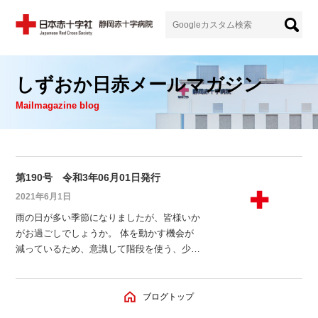
しずおか日赤メールマガジン
Mailmagazine blog
第190号 令和3年06月01日発行
2021年6月1日
雨の日が多い季節になりましたが、皆様いか
がお過ごしでしょうか。 体を動かす機会が
減っているため、意識して階段を使う、少し
遠回りして歩く等、運動不足を少しでも解消
できるように頑張りたいですね。高齢者の方
から順番にコロナワクチン接種が進んでいる
ブログトップ
事と思います。自粛が長引いて大変ですが、