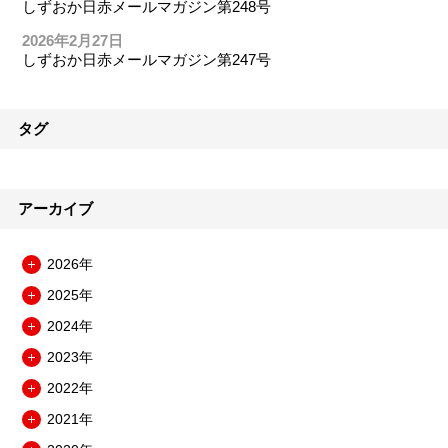
しずおか日赤メールマガジン第248号
2026年2月27日
しずおか日赤メールマガジン第247号
タグ
アーカイブ
2026年
メ
2025年
ニ
メ
ュ
2024年
ニ
メ
ー
ュ
2023年
ニ
を
メ
ー
ュ
開
2022年
ニ
を
メ
ー
閉
ュ
開
2021年
ニ
を
メ
ー
閉
ュ
開