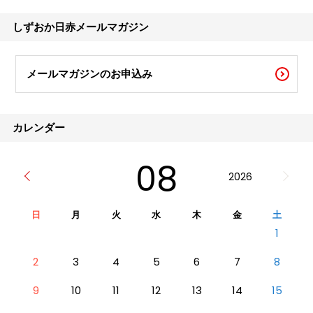
な冬期において安全な血液製剤を安定的に患
者さんにお届けするため、新たに成人を迎え
しずおか日赤メールマガジン
る「はたち」の若
メールマガジンのお申込み
カレンダー
08
2026
日
月
火
水
木
金
土
1
2
3
4
5
6
7
8
9
10
11
12
13
14
15