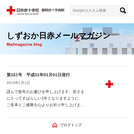
しずおか日赤メールマガジン
Mailmagazine blog
第161号 平成31年01月01日発行
2019年1月1日
謹んで新年のお慶びを申し上げます。皆さま
にとってすばらしい1年となりますように、
ご多幸とご健勝を心よりお祈り申し上げま
す。 さて、本日1月1日から2月28日までは、
はたちの献血キャンペーンです。今年のキャ
ンペーンメッセージは「あなたがいなけれ
ブログトップ
ば、つくれないもの」。献血者が減少しがち