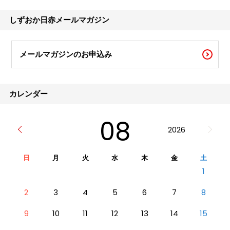
体調を崩しやすい時期とされています。 ビ
タミンCが豊富な冬瓜、体を温める生姜等を
しずおか日赤メールマガジン
料理に
メールマガジンのお申込み
カレンダー
08
2026
日
月
火
水
木
金
土
1
2
3
4
5
6
7
8
9
10
11
12
13
14
15