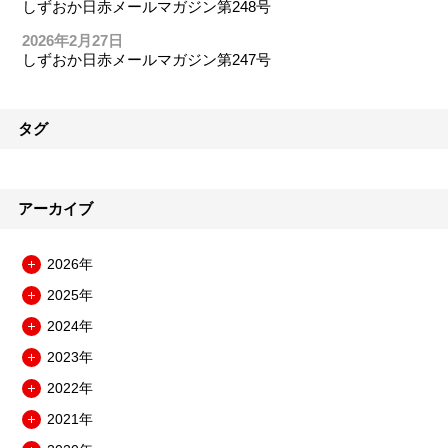
しずおか日赤メールマガジン第248号
2026年2月27日
しずおか日赤メールマガジン第247号
タグ
アーカイブ
2026年
メ
2025年
ニ
メ
ュ
2024年
ニ
メ
ー
ュ
2023年
ニ
を
メ
ー
ュ
開
2022年
ニ
を
メ
ー
閉
ュ
開
2021年
ニ
を
メ
ー
閉
ュ
開