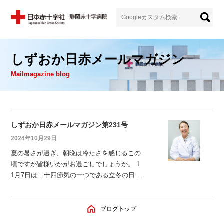
しずおか日赤メールマガジン
Mailmagazine blog
しずおか日赤メールマガジン第231号
2024年10月29日
夏の暑さが過ぎ、朝晩は冷たさを感じるこの
頃ですが皆様いかがお過ごしでしょうか。 1
1月7日は二十四節気の一つである立冬の日で
す。 二十四節気は太陽の動きによって日に
ちが決まるため大体11月7日頃になるようで
す。 立冬は季節の変わり目で昼夜の寒暖差
ブログトップ
が大きくなる時期でもあり、一年の中で最も