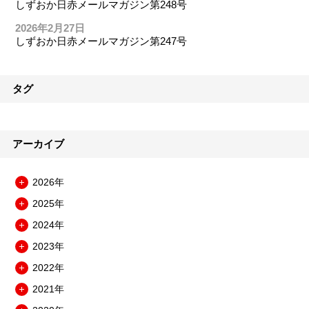
しずおか日赤メールマガジン第248号
2026年2月27日
しずおか日赤メールマガジン第247号
タグ
アーカイブ
2026年
メ
2025年
ニ
メ
ュ
2024年
ニ
メ
ー
ュ
2023年
ニ
を
メ
ー
ュ
開
2022年
ニ
を
メ
ー
閉
ュ
開
2021年
ニ
を
メ
ー
閉
ュ
開