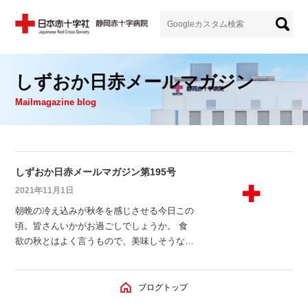
しずおか日赤メールマガジン
Mailmagazine blog
しずおか日赤メールマガジン第195号
2021年11月1日
朝晩の冷え込みが秋冬を感じさせる今日この
頃。皆さんいかがお過ごしでしょうか。 食
欲の秋とはよく言うもので、美味しそうな食
べ物ばかりに目が行きます。先日もデパート
で行っている北海道物産展へ行ってきまし
た。物産展へいくと旅行気分を味わえる上
ブログトップ
に、美味しいものも手に入れることができ嬉