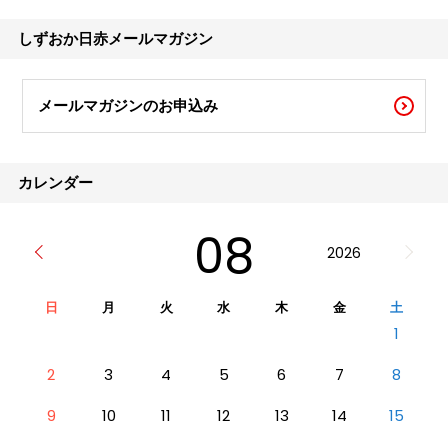
しいイベントです。ところが、本号のテーマ
でもある「隠れメタボ」が増えているという
しずおか日赤メールマガジン
現実。予防策も心得て、
メールマガジンのお申込み
カレンダー
08
2026
日
月
火
水
木
金
土
1
2
3
4
5
6
7
8
9
10
11
12
13
14
15