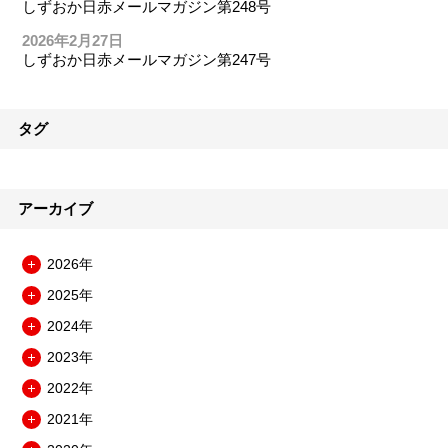
しずおか日赤メールマガジン第248号
2026年2月27日
しずおか日赤メールマガジン第247号
タグ
アーカイブ
2026年
メ
2025年
ニ
メ
ュ
2024年
ニ
メ
ー
ュ
2023年
ニ
を
メ
ー
ュ
開
2022年
ニ
を
メ
ー
閉
ュ
開
2021年
ニ
を
メ
ー
閉
ュ
開