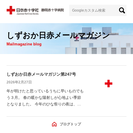
しずおか日赤メールマガジン
Mailmagazine blog
しずおか日赤メールマガジン第247号
2026年2月27日
年が明けたと思っているうちに早いものでも
う３月。 春の暖かな陽射しが心地よい季節
となりました。 今年のひな祭りの夜は、皆
既月食とワームムーン（３月の満月）が重な
るそうです。 次に日本全国で皆既月食が見
られるのは2029年1月1日とのこと。 今回は
ブログトップ
夜で比較的早い時間帯なので、気軽に見られ