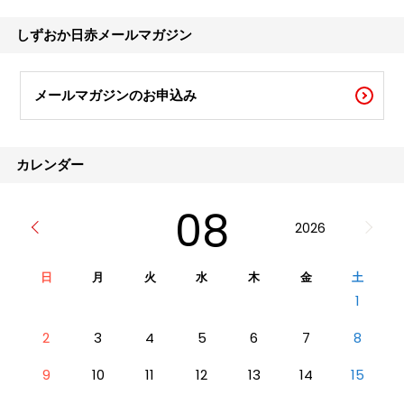
そうですね。少し外に出て、 普段とは違う
幻想的な月の姿を観察してみてはいかがでし
しずおか日赤メールマガジン
ょう
メールマガジンのお申込み
カレンダー
08
2026
日
月
火
水
木
金
土
1
2
3
4
5
6
7
8
9
10
11
12
13
14
15