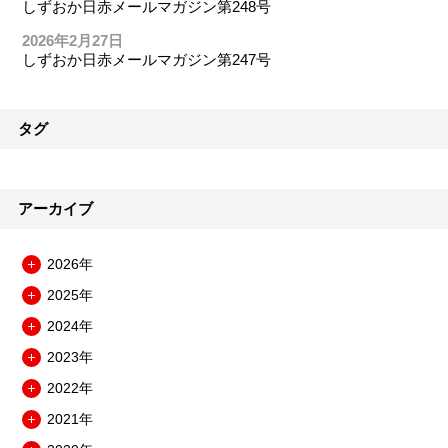
しずおか日赤メールマガジン第248号
2026年2月27日
しずおか日赤メールマガジン第247号
タグ
アーカイブ
2026年
メ
2025年
ニ
メ
ュ
2024年
ニ
メ
ー
ュ
2023年
ニ
を
メ
ー
ュ
開
2022年
ニ
を
メ
ー
閉
ュ
開
2021年
ニ
を
メ
ー
閉
ュ
開