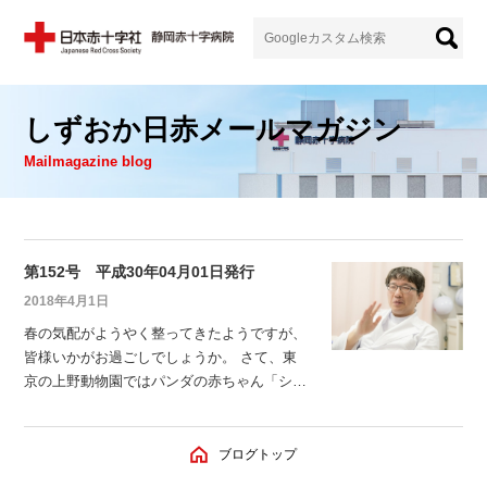
しずおか日赤メールマガジン
Mailmagazine blog
第152号 平成30年04月01日発行
2018年4月1日
春の気配がようやく整ってきたようですが、
皆様いかがお過ごしでしょうか。 さて、東
京の上野動物園ではパンダの赤ちゃん「シャ
ンシャン」が昨年誕生し、一般公開も始まっ
て、人気を博していますね。 今月28日はそ
のパンダや人間よりも大きくて、陸の哺乳類
ブログトップ
では最大の動物である「象」の日です。その