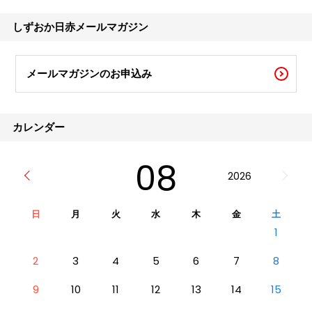
象が1729（享保14）年、ベトナムからの献
上品として清の商人により初めて日本にやっ
しずおか日赤メールマガジン
て来た日に
メールマガジンのお申込み
カレンダー
08
2026
日
月
火
水
木
金
土
1
2
3
4
5
6
7
8
9
10
11
12
13
14
15