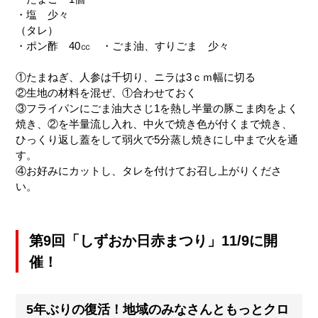
・塩 少々
（タレ）
・ポン酢 40㏄ ・ごま油、すりごま 少々
①たまねぎ、人参は千切り、ニラは3ｃｍ幅に切る
②生地の材料を混ぜ、①合わせておく
③フライパンにごま油大さじ1を熱し半量の豚こま肉をよく
焼き、②を半量流し入れ、中火で焼き色が付くまで焼き、
ひっくり返し蓋をして弱火で5分蒸し焼きにし中まで火を通
す。
④お好みにカットし、タレを付けてお召し上がりくださ
い。
第9回「しずおか日赤まつり」11/9に開
催！
5年ぶりの復活！地域のみなさんともっとクロ