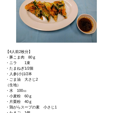
【4人前2枚分】
・豚こま肉 80ｇ
・ニラ 1束
・たまねぎ1/2個
・人参(小)1/2本
・ごま油 大さじ2
（生地）
・水 100㏄
・小麦粉 60ｇ
・片栗粉 40ｇ
・鶏がらスープの素 小さじ1
・たまご 1個