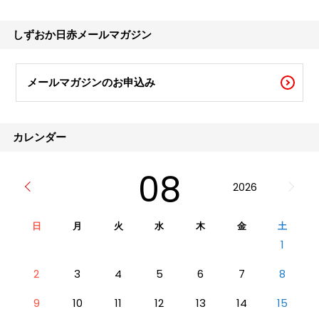
しずおか日赤メールマガジン
メールマガジンのお申込み
カレンダー
08
2026
日
月
火
水
木
金
土
1
2
3
4
5
6
7
8
9
10
11
12
13
14
15