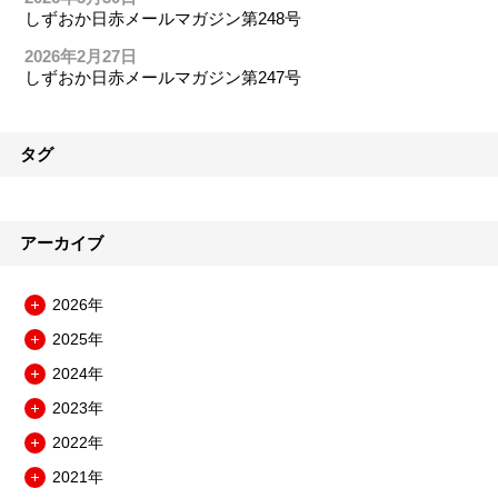
しずおか日赤メールマガジン第248号
2026年2月27日
しずおか日赤メールマガジン第247号
タグ
アーカイブ
2026年
メ
2025年
ニ
メ
ュ
2024年
ニ
メ
ー
ュ
2023年
ニ
を
メ
ー
ュ
開
2022年
ニ
を
メ
ー
閉
ュ
開
2021年
ニ
を
メ
ー
閉