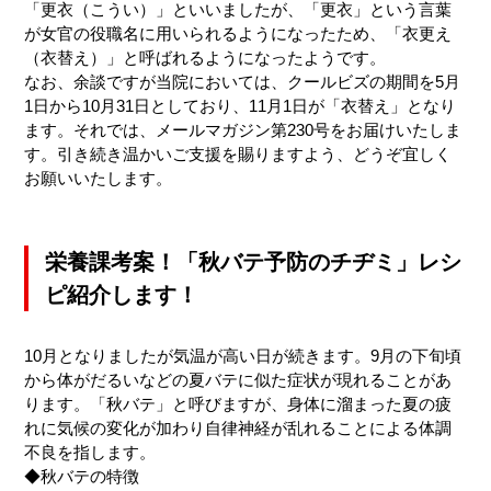
「更衣（こうい）」といいましたが、「更衣」という言葉
が女官の役職名に用いられるようになったため、「衣更え
（衣替え）」と呼ばれるようになったようです。
なお、余談ですが当院においては、クールビズの期間を5月
1日から10月31日としており、11月1日が「衣替え」となり
ます。それでは、メールマガジン第230号をお届けいたしま
す。引き続き温かいご支援を賜りますよう、どうぞ宜しく
お願いいたします。
栄養課考案！「秋バテ予防のチヂミ」レシ
ピ紹介します！
10月となりましたが気温が高い日が続きます。9月の下旬頃
から体がだるいなどの夏バテに似た症状が現れることがあ
ります。「秋バテ」と呼びますが、身体に溜まった夏の疲
れに気候の変化が加わり自律神経が乱れることによる体調
不良を指します。
◆秋バテの特徴