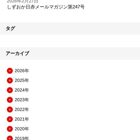
2026年2月27日
しずおか日赤メールマガジン第247号
タグ
アーカイブ
2026年
メ
2025年
ニ
メ
ュ
2024年
ニ
メ
ー
ュ
2023年
ニ
を
メ
ー
ュ
開
2022年
ニ
を
メ
ー
閉
ュ
開
2021年
ニ
を
メ
ー
閉
ュ
開
2020年
ニ
を
メ
ー
閉
ュ
開
2019年