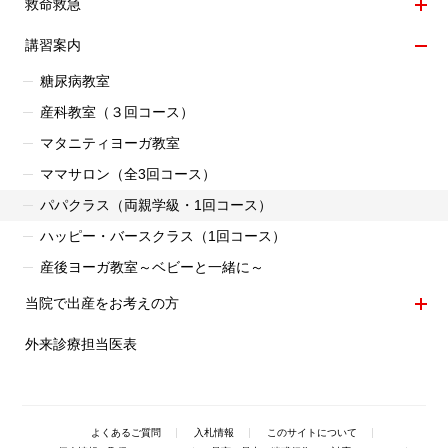
救命救急
ニ
メ
ュ
講習案内
ニ
ー
メ
ュ
を
糖尿病教室
ニ
ー
開
ュ
を
閉
産科教室（３回コース）
ー
開
マタニティヨーガ教室
を
閉
開
ママサロン（全3回コース）
閉
パパクラス（両親学級・1回コース）
ハッピー・バースクラス（1回コース）
産後ヨーガ教室～ベビーと一緒に～
当院で出産をお考えの方
メ
外来診療担当医表
ニ
ュ
ー
を
開
よくあるご質問
入札情報
このサイトについて