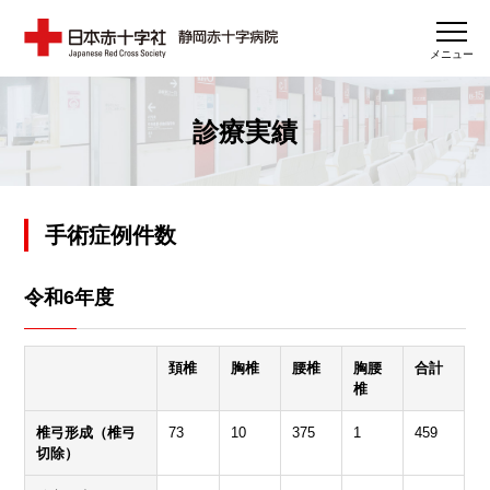
メニュー
診療実績
手術症例件数
令和6年度
頚椎
胸椎
腰椎
胸腰
合計
椎
椎弓形成（椎弓
73
10
375
1
459
切除）