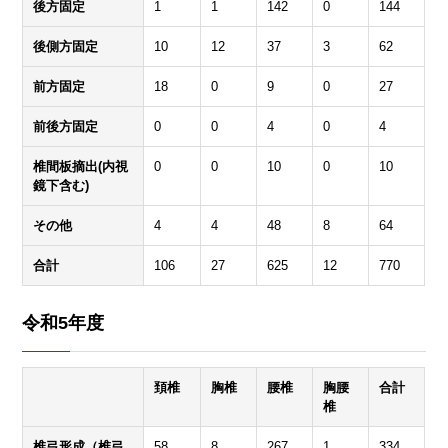
後方固定
1
1
142
0
144
後側方固定
10
12
37
3
62
前方固定
18
0
9
0
27
前後方固定
0
0
4
0
4
椎間板摘出(内視
0
0
10
0
10
鏡下含む)
その他
4
4
48
8
64
合計
106
27
625
12
770
令和5年度
頚椎
胸椎
腰椎
胸腰
合計
椎
椎弓形成（椎弓
58
8
267
1
334