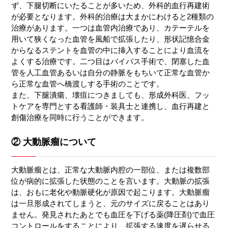
ず、下腿切断にいたることが多いため、外科的血行再建術
が必要となります。外科的治療は大まかにわけると2種類の
治療があります。一つは血管内治療であり、カテーテルを
用いて狭くなった血管を風船で拡張したり、形状記憶合金
からなるステントを血管の中に挿入することにより血流を
よくする治療です。二つ目はバイパス手術で、閉塞した血
管を人工血管あるいは自分の静脈をもちいて正常な血管か
ら正常な血管へ橋渡しする手術のことです。
また、下腿潰瘍、壊疽につきましても、形成外科医、フッ
トケアを専門とする看護師・装具士と連携し、血行再建と
創傷治療を同時に行うことができます。
② 大動脈瘤について
大動脈瘤とは、正常な大動脈内腔の一部位、または複数部
位が病的に拡張した状態のことを言います。大動脈の拡張
は、おもに老化や動脈硬化が原因で起こります。大動脈瘤
は一旦形成されてしまうと、元のサイズに戻ることはあり
ません。発見されたあとでも血圧を下げる薬(降圧剤)で血圧
コントロールをすることにより、拡張する速度を遅らせる