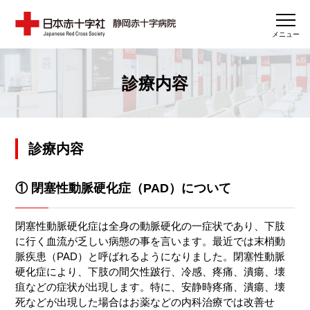
メニュー
診療内容
診療内容
① 閉塞性動脈硬化症（PAD）について
閉塞性動脈硬化症は全身の動脈硬化の一症状であり、下肢
に行く血流が乏しい病態の事を言います。最近では末梢動
脈疾患（PAD）と呼ばれるようになりました。閉塞性動脈
硬化症により、下肢の間欠性跛行、冷感、疼痛、潰瘍、壊
疽などの症状が出現します。特に、安静時疼痛、潰瘍、壊
死などが出現した場合はお薬などの内科治療では改善せ