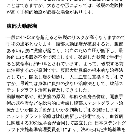
ことはできますが、大きさや形によっては、破裂の危険性
が高く手術的治療が必要な場合があります。
腹部大動脈瘤
一般に4〜5cmを超えると破裂のリスクが高くなりますので
手術の適応となります。腹部大動脈瘤が破裂すると、腹部
あるいは腰に激痛が起こり、出血のため血圧が低下し、最
終的には多臓器不全で死亡します。破裂した状態で手術す
ると救命率は約50％とされています。よって、破裂する前
に治療するのが原則です。腹部大動脈瘤の根本的な治療法
としては、開腹し瘤を切除し、人工血管に置換する手術で
すが、最近では身体に負担の少ない治療法として、腹部ス
テントグラフト治療も普及してきました。
動脈瘤の形や、動脈瘤の原因、年齢や全身合併症、開腹手
術の既往歴などを総合的に考慮し腹部ステントグラフト治
療がよいか開腹手術がよいかを判断し手術を施行します。
ステントグラフト治療は比較的新しい技術であり、血管病
に関連する10の医学会が合同して設立した｢日本ステントグ
ラフト実施基準管理委員会｣により、決められた実施基準を