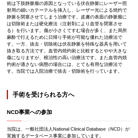
術は下肢静脈瘤の原因となっている伏在静脈にレーザー照
射用の細いカテーテルを挿入し、レーザー光による焼灼で
静脈を閉塞させてしまう治療です。皮膚の表面の静脈瘤に
は切除術または硬化療法（注射剤により血管を閉塞させ
る）を行います。傷が小さくてすむ場合が多く、また局所
麻酔で行えるために日帰り手術が可能な優れた治療法で
す。一方、抜去・切除術は伏在静脈を特殊な器具を用いて
抜き取る方法です。血管内焼灼術と比較するとやや大きな
傷になりますが、根治性の高い治療法です。また血管内焼
灼術が適さない病態の場合には、とても有用な治療法で
す。当院では入院治療で抜去・切除術を行っています。
手術を受けられる方へ
NCD事業への参加
当院は、一般社団法人National Clinical Database（NCD）が
実施するデータベース事業に参加しています。