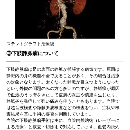
ステントグラフト治療後
③下肢静脈瘤について
下肢静脈瘤は足の表面の静脈が拡張する病気です。原因は
静脈内の弁の機能不全であることが多く、その場合は治療
の対象となります。太くなった静脈が目立つようになった
という外観の問題のみの方も多いのですが、静脈瘤が原因
で血液のうっ滞をきたして皮膚の炎症や潰瘍を生じたり、
静脈炎を発症して強い痛みを伴うこともあります。当院で
は超音波検査や静脈脈波検査などの検査を行い、症状や検
査結果を基に手術の要否を判断しています。
当院の下肢静脈瘤手術は主に、血管内焼灼術（レーザーに
よる治療）と抜去・切除術で対応しています。血管内焼灼