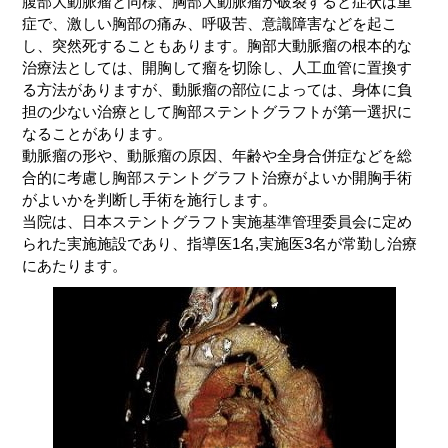
腹部大動脈瘤と同様、胸部大動脈瘤が破裂すると症状は重
症で、激しい胸部の痛み、呼吸苦、意識障害などを起こ
し、突然死することもあります。胸部大動脈瘤の根本的な
治療法としては、開胸して瘤を切除し、人工血管に置換す
る方法がありますが、動脈瘤の部位によっては、身体に負
担の少ない治療として胸部ステントグラフトが第一選択に
なることがあります。
動脈瘤の形や、動脈瘤の原因、年齢や全身合併症などを総
合的に考慮し胸部ステントグラフト治療がよいか開胸手術
がよいかを判断し手術を施行します。
当院は、日本ステントグラフト実施基準管理委員会に定め
られた実施施設であり、指導医1名,実施医3名が常勤し治療
にあたります。