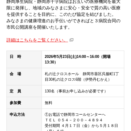
静岡厚生病院・静岡赤十字病院はお互いの医療機関を最大
限に発揮し、地域のみなさまに安心・安全で質の高い医療
を提供することを目的に、このたび協定を結びました。
みなさまの健康増進のお手伝いができればと３病院合同の
市民公開講座を開催いたします。
詳細はこちらをご覧ください。
日 時
2026年5月23日(土)14:00～16:00（開場
13:30）
会 場
札の辻クロスホール 静岡市葵区呉服町1丁
目30札の辻クロス6階（伊勢丹むかえ）
定 員
130名（事前お申し込みが必要です）
参加費
無料
申込方法
①お電話で静岡市コールセンターへ
ＴＥＬ ０５４－２００－４８９４
受付期間 ４月１７日（金）から５月１８日