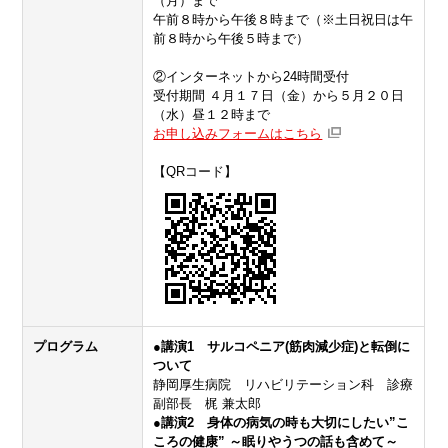
（月）まで
午前８時から午後８時まで（※土日祝日は午
前８時から午後５時まで）
②インターネットから24時間受付
受付期間 ４月１７日（金）から５月２０日
（水）昼１２時まで
お申し込みフォームはこちら
【QRコード】
プログラム
●講演1
サルコペニア(筋肉減少症)と転倒に
ついて
静岡厚生病院 リハビリテーション科 診療
副部長 梶 兼太郎
●講演2 身体の病気の時も大切にしたい”こ
ころの健康” ～眠りやうつの話も含めて～