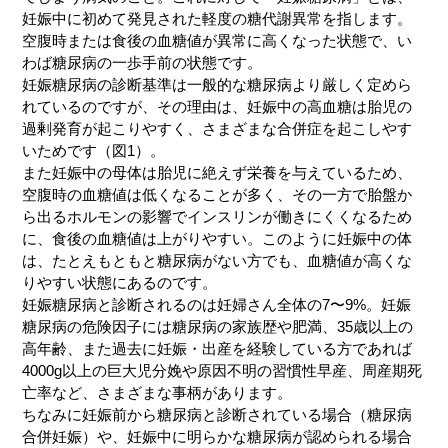
妊娠中に初めて発見された軽度の糖代謝異常を指します。
空腹時または食後の血糖値が異常に高くなった状態で、い
わば糖尿病の一歩手前の状態です。
妊娠糖尿病の診断基準は一般的な糖尿病より厳しく定めら
れているのですが、その理由は、妊娠中の高血糖は胎児の
過剰発育が起こりやすく、さまざまな合併症を起こしやす
いためです（図1）。
また妊娠中の母体は胎児に絶えず栄養を与えているため、
空腹時の血糖値は低くなることが多く、その一方で胎盤か
ら出るホルモンの影響でインスリンが働きにくくなるため
に、食後の血糖値は上がりやすい。このように妊娠中の体
は、たとえもともと糖尿病がない方でも、血糖値が高くな
りやすい状態にあるのです。
妊娠糖尿病と診断されるのは妊婦さん全体の7〜9%。妊娠
糖尿病の危険因子には糖尿病の家族歴や肥満、35歳以上の
高年齢、また過去に妊娠・出産を経験している方であれば
4000g以上の巨大児分娩や原因不明の習慣性早産、周産期死
亡率など、さまざまな事柄があります。
ちなみに妊娠前から糖尿病と診断されている場合（糖尿病
合併妊娠）や、妊娠中に明らかな糖尿病が認められる場合