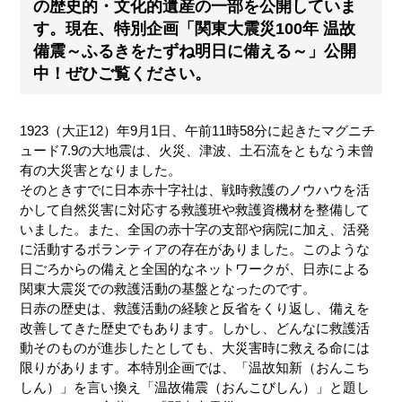
の歴史的・文化的遺産の一部を公開していま
す。現在、特別企画「関東大震災100年 温故
備震～ふるきをたずね明日に備える～」公開
中！ぜひご覧ください。
1923（大正12）年9月1日、午前11時58分に起きたマグニチ
ュード7.9の大地震は、火災、津波、土石流をともなう未曾
有の大災害となりました。
そのときすでに日本赤十字社は、戦時救護のノウハウを活
かして自然災害に対応する救護班や救護資機材を整備して
いました。また、全国の赤十字の支部や病院に加え、活発
に活動するボランティアの存在がありました。このような
日ごろからの備えと全国的なネットワークが、日赤による
関東大震災での救護活動の基盤となったのです。
日赤の歴史は、救護活動の経験と反省をくり返し、備えを
改善してきた歴史でもあります。しかし、どんなに救護活
動そのものが進歩したとしても、大災害時に救える命には
限りがあります。本特別企画では、「温故知新（おんこち
しん）」を言い換え「温故備震（おんこびしん）」と題し