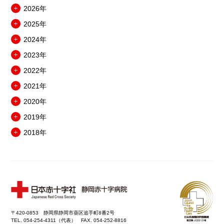
2026年
メ
2025年
ニ
メ
ュ
2024年
ニ
メ
ー
ュ
2023年
ニ
を
メ
ー
ュ
開
2022年
ニ
を
メ
ー
閉
ュ
開
2021年
ニ
を
メ
ー
閉
ュ
開
2020年
ニ
を
メ
ー
閉
ュ
開
2019年
ニ
を
メ
ー
閉
ュ
開
2018年
ニ
を
メ
ー
閉
ュ
開
ニ
を
ー
閉
ュ
開
を
ー
閉
開
を
閉
開
閉
〒420-0853 静岡県静岡市葵区追手町8番2号
TEL. 054-254-4311（代表） FAX. 054-252-8816