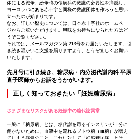
体による戦争、紛争時の傷病兵の救護の必要性を痛感し、
ヨーロッパにある赤十字と同様の救護団体を作ろうと思い
立ったのが始まりです。
なお、詳しい歴史については、日本赤十字社のホームペー
ジからご覧いただけます。興味をお持ちになられた方はど
うぞご覧ください。
それでは、メールマガジン第 213号をお届けいたします。引
き続き温かいご支援を賜りますよう、どうぞ宜しくお願い
いたします。
先月号に引き続き、糖尿病・内分泌代謝内科 平原
直子医師からお話をうかがいます。
正しく知っておきたい「妊娠糖尿病」
さまざまなリスクがある妊娠中の糖代謝異常
一般に「糖尿病」とは、糖代謝を司るインスリンが十分に
働かないために、血液中を流れるブドウ糖（血糖）が増え
てしまう病気のこと。これに対して「妊娠糖尿病」とは、