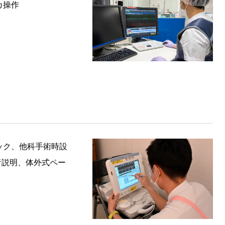
カ操作
ック、他科手術時設
者説明、体外式ペー