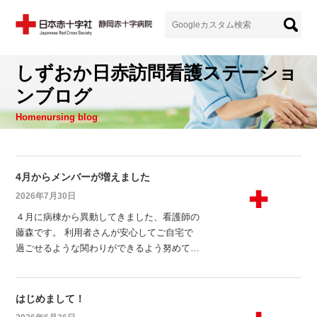
しずおか日赤訪問看護ステーショ
ンブログ
Homenursing blog
4月からメンバーが増えました
2026年7月30日
４月に病棟から異動してきました、看護師の
藤森です。 利用者さんが安心してご自宅で
過ごせるような関わりができるよう努めてい
きます。事務の山地です。人事労務課からの
異動で、４月よりメンバーに加わりました。
訪問看護は未経験の分野で不慣れな部分もあ
はじめまして！
りますが、早く業務を覚えてスタッフの訪問