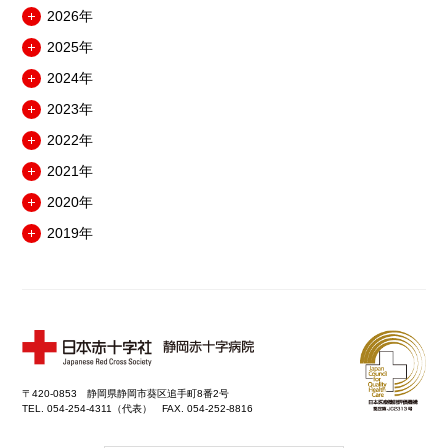
2026年
メ
2025年
ニ
メ
ュ
2024年
ニ
メ
ー
ュ
2023年
ニ
を
メ
ー
ュ
開
2022年
ニ
を
メ
ー
閉
ュ
開
2021年
ニ
を
メ
ー
閉
ュ
開
2020年
ニ
を
メ
ー
閉
ュ
開
2019年
ニ
を
メ
ー
閉
ュ
開
ニ
を
ー
閉
ュ
開
を
ー
閉
開
を
閉
開
閉
〒420-0853 静岡県静岡市葵区追手町8番2号
TEL. 054-254-4311（代表） FAX. 054-252-8816