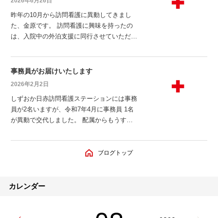
2026年6月26日
業務を支援できるように頑張ります。
昨年の10月から訪問看護に異動してきまし
た、金原です。 訪問看護に興味を持ったの
は、入院中の外泊支援に同行させていただい
たことがきっかけです。入院中とは違って療
養者様と家族全員が笑顔で生き生きと生活し
ており、とても印象的でした。 訪問看護で
事務員がお届けいたします
は、ご家族の意見や自宅での生活に合わせた
2026年2月2日
看護を提供したり、療養者様に合わせた生活
しずおか日赤訪問看護ステーションには事務
を提案したりできることが魅力です。療養者
員が2名いますが、令和7年4月に事務員 1名
が異動で交代しました。 配属からもうすぐ1
年になりますが、まだまだ勉強の毎日です。
縁の下の力持ちとして頑張っていきたいと思
います。 事務員は訪問に伺うことがないの
ブログトップ
ですが、お電話でお話しする機会が多いで
す。丁寧な対応を心掛けていますので、お気
軽にお電話ください。
カレンダー