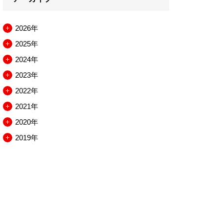
2026年
メ
2025年
ニ
メ
2024年
ュ
ニ
メ
2023年
ー
ュ
ニ
メ
2022年
を
ー
ュ
ニ
メ
2021年
開
を
ー
ュ
ニ
メ
2020年
閉
開
を
ー
ュ
ニ
メ
2019年
閉
開
を
ー
ュ
ニ
メ
閉
開
を
ー
ュ
ニ
閉
開
を
ー
ュ
閉
開
を
ー
閉
開
を