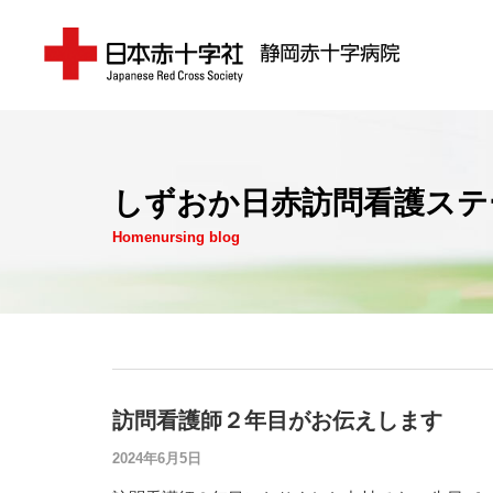
しずおか日赤訪問看護ステ
Homenursing blog
訪問看護師２年目がお伝えします
2024年6月5日