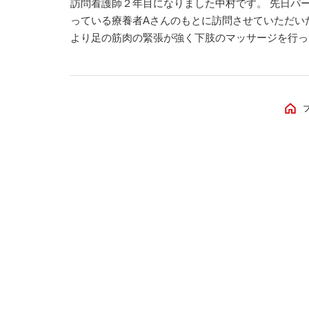
訪問看護師２年目になりました中村です。 先日パ
っている療養者Aさんのもとに訪問させていただい
より足の筋肉の緊張が強く下肢のマッサージを行っ
が「膝が黒くなっちゃったね・・・。」とぽつりと
キンソン病はドーパミンの分泌不足によりうまく体
まう疾患です。今でこそ自宅の家具に