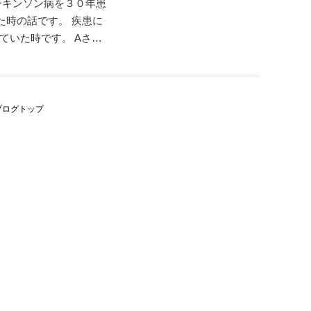
ーキンソン病を３０年患
た時の話です。 疾患に
ていた時です。 Aさん
お話されました。 パー
が動かせなくなってし
ブログトップ