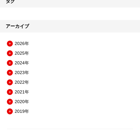
タグ
アーカイブ
2026年
メ
2025年
ニ
メ
ュ
2024年
ニ
メ
ー
ュ
2023年
ニ
を
メ
ー
ュ
開
2022年
ニ
を
メ
ー
閉
ュ
開
2021年
ニ
を
メ
ー
閉
ュ
開
2020年
ニ
を
メ
ー
閉
ュ
開
2019年
ニ
を
メ
ー
閉
ュ
開
ニ
を
ー
閉
ュ
開
を
ー
閉
開