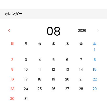
ど、様々なイメージがあると思います。疾患
や障害を持つ患者さんが痛みや疲労をこらえ
て運動をするのは簡単なことではありませ
カレンダー
ん。それでも自分らし
08
2026
日
月
火
水
木
金
土
1
2
3
4
5
6
7
8
9
10
11
12
13
14
15
16
17
18
19
20
21
22
23
24
25
26
27
28
29
30
31