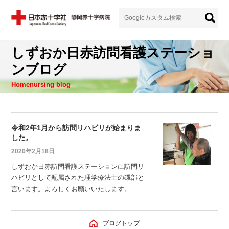
しずおか日赤訪問看護ステーショ
ンブログ
Homenursing blog
令和2年1月から訪問リハビリが始まりま
した。
2020年2月18日
しずおか日赤訪問看護ステーションに訪問リ
ハビリとして配属された理学療法士の磯部と
言います。よろしくお願いいたします。 皆
さんはリハビリというものにどんなイメージ
があるでしょうか。歩けるようにすること、
運動すること、痛くても関節を動かすことな
ブログトップ