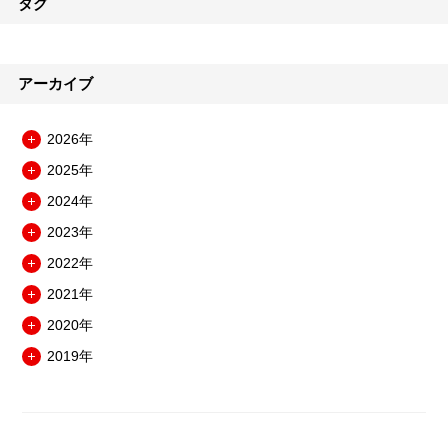
タグ
アーカイブ
2026年
メ
2025年
ニ
メ
ュ
2024年
ニ
メ
ー
ュ
2023年
ニ
を
メ
ー
ュ
開
2022年
ニ
を
メ
ー
閉
ュ
開
2021年
ニ
を
メ
ー
閉
ュ
開
2020年
ニ
を
メ
ー
閉
ュ
開
2019年
ニ
を
メ
ー
閉
ュ
開
ニ
を
ー
閉
ュ
開
を
ー
閉
開