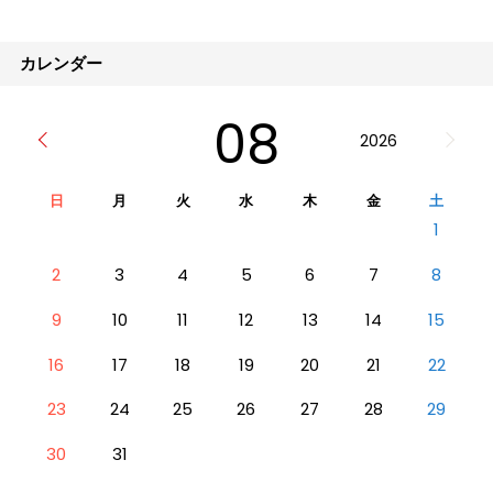
いです。そのため、一人ひとりの状態に合っ
た適切なケアが欠かせません。 例えば、足
のむくみでしたら、スクールソックスのゴム
カレンダー
の部分に
08
2026
日
月
火
水
木
金
土
1
2
3
4
5
6
7
8
9
10
11
12
13
14
15
16
17
18
19
20
21
22
23
24
25
26
27
28
29
30
31