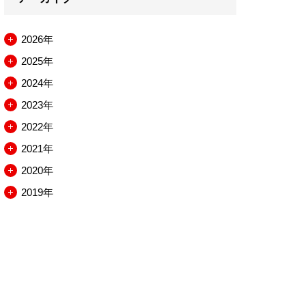
2026年
メ
2025年
ニ
メ
2024年
ュ
ニ
メ
2023年
ー
ュ
ニ
メ
2022年
を
ー
ュ
ニ
メ
2021年
開
を
ー
ュ
ニ
メ
2020年
閉
開
を
ー
ュ
ニ
メ
2019年
閉
開
を
ー
ュ
ニ
メ
閉
開
を
ー
ュ
ニ
閉
開
を
ー
ュ
閉
開
を
ー
閉
開
を