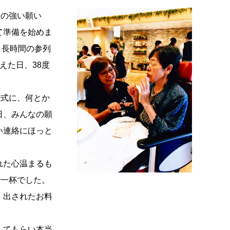
んの強い願い
て準備を始めま
、長時間の参列
えた日、38度
婚式に、何とか
日、みんなの願
い連絡にほっと
れた心温まるも
で一杯でした。
、出されたお料
してもらい本当