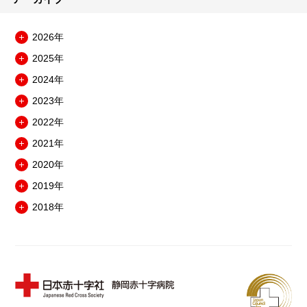
2026年
メ
2025年
ニ
メ
ュ
2024年
ニ
メ
ー
ュ
2023年
ニ
を
メ
ー
ュ
開
2022年
ニ
を
メ
ー
閉
ュ
開
2021年
ニ
を
メ
ー
閉
ュ
開
2020年
ニ
を
メ
ー
閉
ュ
開
2019年
ニ
を
メ
ー
閉
ュ
開
2018年
ニ
を
メ
ー
閉
ュ
開
ニ
を
ー
閉
ュ
開
を
ー
閉
開
を
閉
開
閉