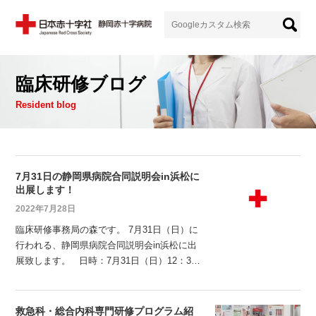
臨床研修ブログ
Resident blog
7月31日の静岡県病院合同説明会in浜松に
出展します！
2022年7月28日
臨床研修事務局の森です。 7月31日（日）に
行われる、静岡県病院合同説明会in浜松に出
展致します。 日時：7月31日（日）12：30
～17：00 場所：アクトシティ浜松コングレ
スセンター 31会議室 入口を入って
左手のブースです。 研修医と直接お話しい
救急科・総合内科専門研修プログラム紹