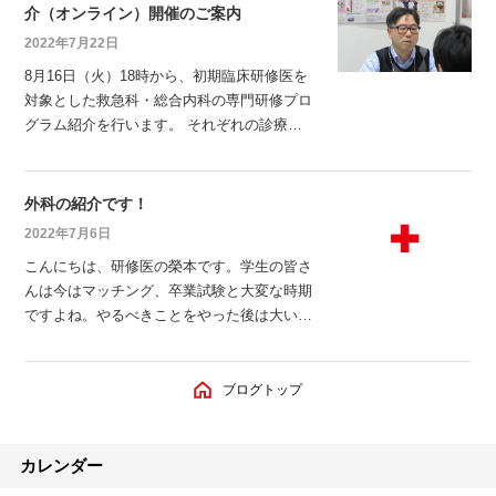
ただける機会です。 ぜひご来場ください！
介（オンライン）開催のご案内
2022年7月22日
8月16日（火）18時から、初期臨床研修医を
対象とした救急科・総合内科の専門研修プロ
グラム紹介を行います。 それぞれの診療科
の指導医がプログラム概要について説明し、
質問をお受けします。 総合内科・救急科を
志望する方、診療科について悩んでいる方な
外科の紹介です！
ど、ぜひご参加ください。 ・開催日時 8月1
2022年7月6日
6日（火） 18：00 ～ 18：30 救急科（プログ
こんにちは、研修医の榮本です。学生の皆さ
ラム説明＋質疑応答） &
んは今はマッチング、卒業試験と大変な時期
ですよね。やるべきことをやった後は大いに
遊んでください！私も３ヶ月の外科ローテが
終わり、絶賛夏季休暇中（なんと驚異の9連
休！）で羽を伸ばしております！ 研修が始
ブログトップ
まり３ヶ月が過ぎようとしています。私自身
の感想としては想像以上に早く時間が過ぎて
おり、知識、手技その他態度、行動面などま
カレンダー
だまだ未熟さを