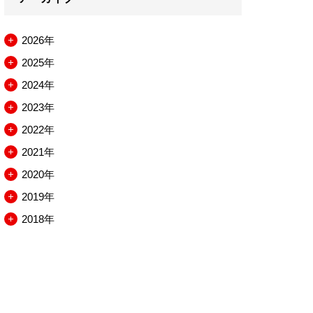
2026年
メ
2025年
ニ
メ
2024年
ュ
ニ
メ
2023年
ー
ュ
ニ
メ
2022年
を
ー
ュ
ニ
メ
2021年
開
を
ー
ュ
ニ
メ
2020年
閉
開
を
ー
ュ
ニ
メ
2019年
閉
開
を
ー
ュ
ニ
メ
2018年
閉
開
を
ー
ュ
ニ
メ
閉
開
を
ー
ュ
ニ
閉
開
を
ー
ュ
閉
開
を
ー