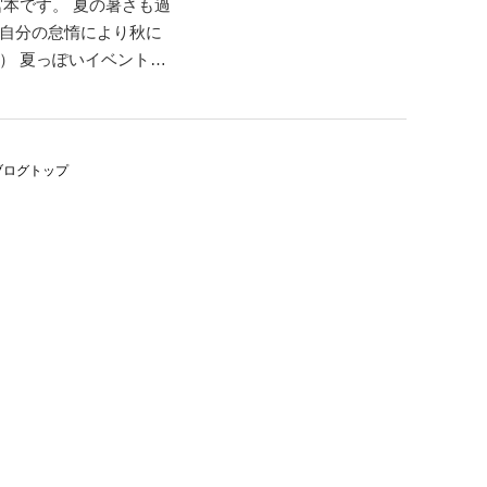
本です。 夏の暑さも過
自分の怠惰により秋に
） 夏っぽいイベントと
地元が神奈川で大学か
イベントの１つが夏に
ブログトップ