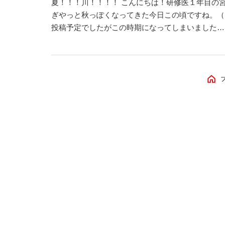
夏！！！川！！！！ こんにちは！研修医１年目の宮
ぎやっと秋っぽくなってきた今日この頃ですね。（
投稿予定でしたがこの時期になってしまいました…
いうと皆さんは何が思い浮かぶでしょうか？自分は
ら静岡にいるのですが、静岡も悪くないなと思った
部活で行く川でした。とて