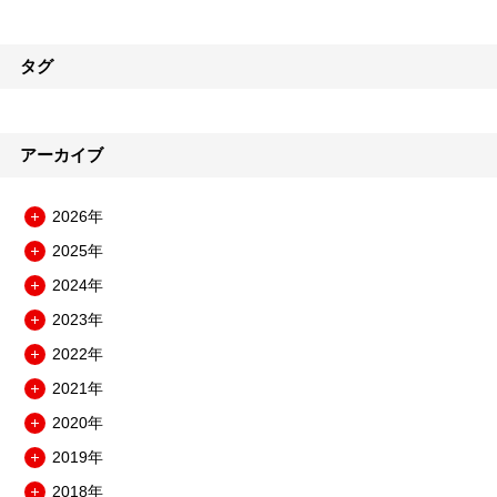
タグ
アーカイブ
2026年
メ
2025年
ニ
メ
ュ
2024年
ニ
メ
ー
ュ
2023年
ニ
を
メ
ー
ュ
開
2022年
ニ
を
メ
ー
閉
ュ
開
2021年
ニ
を
メ
ー
閉
ュ
開
2020年
ニ
を
メ
ー
閉
ュ
開
2019年
ニ
を
メ
ー
閉
ュ
開
2018年