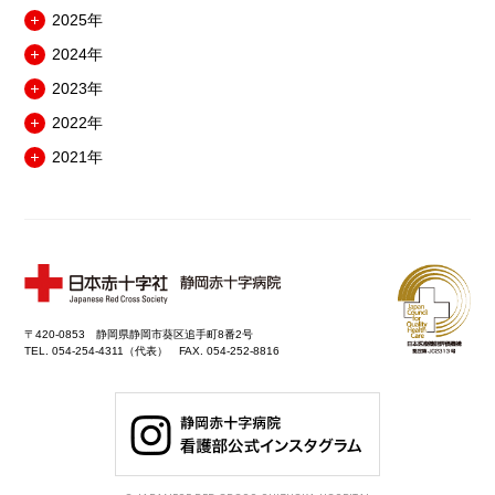
メ
2025年
ニ
メ
ュ
2024年
ニ
メ
ー
ュ
2023年
ニ
を
メ
ー
ュ
開
2022年
ニ
を
メ
ー
閉
ュ
開
2021年
ニ
を
メ
ー
閉
ュ
開
ニ
を
ー
閉
ュ
開
を
ー
閉
開
を
閉
開
閉
〒420-0853 静岡県静岡市葵区追手町8番2号
TEL. 054-254-4311（代表） FAX. 054-252-8816