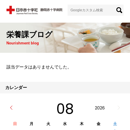
栄養課ブログ
Nourishment blog
該当データはありませんでした。
カレンダー
08
2026
日
月
火
水
木
金
土